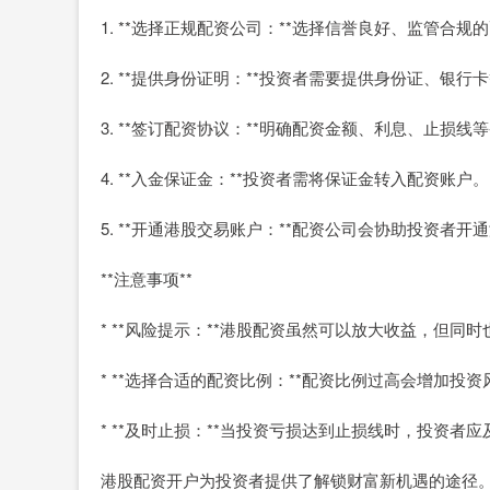
1. **选择正规配资公司：**选择信誉良好、监管合
2. **提供身份证明：**投资者需要提供身份证、银
3. **签订配资协议：**明确配资金额、利息、止损线
4. **入金保证金：**投资者需将保证金转入配资账户。
5. **开通港股交易账户：**配资公司会协助投资者开
**注意事项**
* **风险提示：**港股配资虽然可以放大收益，但
* **选择合适的配资比例：**配资比例过高会增加
* **及时止损：**当投资亏损达到止损线时，投资者
港股配资开户为投资者提供了解锁财富新机遇的途径