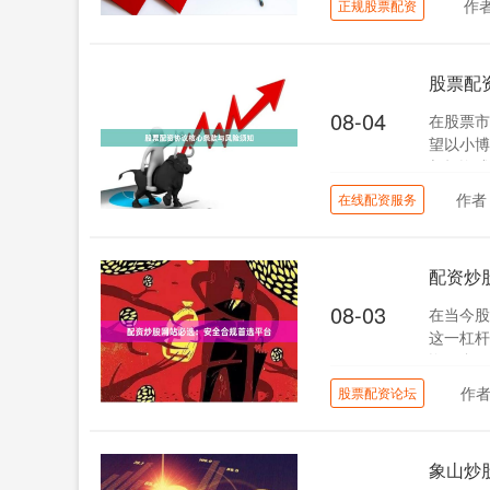
作
正规股票配资
股票配
08-04
在股票市
望以小博
与投资成
作者
在线配资服务
配资炒
08-03
在当今股
这一杠杆
资平台，
作
股票配资论坛
象山炒