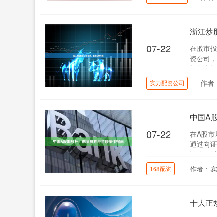
浙江炒
07-22
在股市投
资公司，
把握市场
作者
实力配资公司
中国A
07-22
在A股市
通过向证
资者可以
作者：
168配资
十大正规