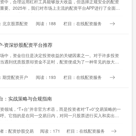
资中，合理运用杠杆工具能够放大收益，但选择正规安全的配资
重要。2025年，我们对市场上主流的配资平台APP进行了全面实
资公司，从资金安全....
：北京股票配资
阅读：188
栏目：在线配资服务
户-资深炒股配资平台推荐
场中，资金往往是决定投资收益的关键因素之一。对于许多投资
当遇到优质股票却资金不足时，配资便成为了一种常见的放大收
然而，面对市场上众多的配....
：期货配资开户
阅读：193
栏目：在线配资服务
+台：实战策略与合规指南
资领域，“T+台”并非官方术语，而是投资者对“T+0”交易策略的一
呼。它指的是在同一交易日内，对同一只股票进行买入和卖出操
资炒股公司，利....
者：配资炒股交易
阅读：171
栏目：在线配资服务