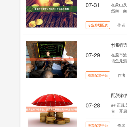
07-31
在象山及
然而，面
为许多股
作者
专业炒股配资
炒股配
07-29
在股市波
场鱼龙混
份全面的
作者
股票配资平台
配资软
07-28
## 正
台，开启
扩大交易
作者
股票配资平台