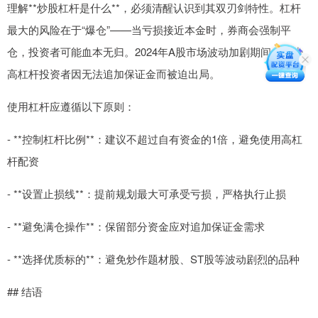
理解**炒股杠杆是什么**，必须清醒认识到其双刃剑特性。杠杆
最大的风险在于“爆仓”——当亏损接近本金时，券商会强制平
仓，投资者可能血本无归。2024年A股市场波动加剧期间，不少
高杠杆投资者因无法追加保证金而被迫出局。
使用杠杆应遵循以下原则：
- **控制杠杆比例**：建议不超过自有资金的1倍，避免使用高杠
杆配资
- **设置止损线**：提前规划最大可承受亏损，严格执行止损
- **避免满仓操作**：保留部分资金应对追加保证金需求
- **选择优质标的**：避免炒作题材股、ST股等波动剧烈的品种
## 结语