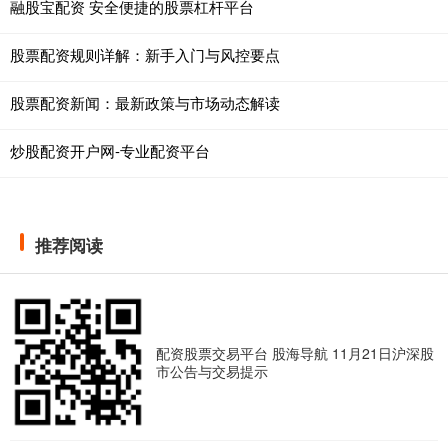
融股宝配资 安全便捷的股票杠杆平台
股票配资规则详解：新手入门与风控要点
股票配资新闻：最新政策与市场动态解读
炒股配资开户网-专业配资平台
推荐阅读
配资股票交易平台 股海导航 11月21日沪深股
市公告与交易提示