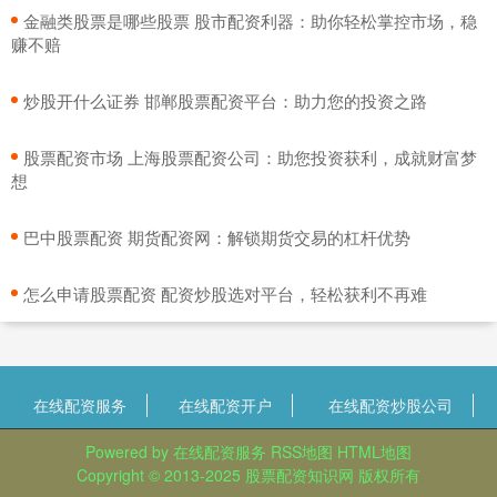
​金融类股票是哪些股票 股市配资利器：助你轻松掌控市场，稳
赚不赔
​炒股开什么证券 邯郸股票配资平台：助力您的投资之路
​股票配资市场 上海股票配资公司：助您投资获利，成就财富梦
想
​巴中股票配资 期货配资网：解锁期货交易的杠杆优势
​怎么申请股票配资 配资炒股选对平台，轻松获利不再难
在线配资服务
在线配资开户
在线配资炒股公司
Powered by
在线配资服务
RSS地图
HTML地图
Copyright
© 2013-2025
股票配资知识网
版权所有