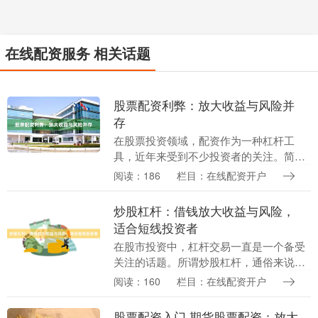
在线配资服务 相关话题
股票配资利弊：放大收益与风险并
存
在股票投资领域，配资作为一种杠杆工
具，近年来受到不少投资者的关注。简单
来说，股票配资是指投资者通过向配资公
阅读：186
栏目：在线配资开户
司或平台借入资金，以放大自身投资本金
的方式参与股票交易....
炒股杠杆：借钱放大收益与风险，
适合短线投资者
在股市投资中，杠杆交易一直是一个备受
关注的话题。所谓炒股杠杆，通俗来说就
是借钱炒股——投资者通过向券商或金融
阅读：160
栏目：在线配资开户
机构融入资金，以放大自己的交易规模，
从而在行情有利时....
股票配资入门 期货股票配资：放大