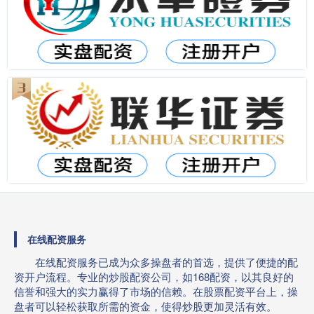
在线配资服务
在线配资服务已成为众多操盘者的首选，提供了便捷的配
资开户流程。专业的炒股配资公司，如168配资，以其良好的
信誉和强大的实力赢得了市场的信赖。在股票配资平台上，操
盘者可以轻松获取所需的资金，使得炒股更加灵活有效。