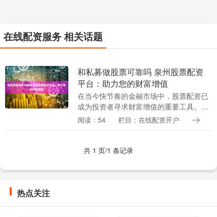
在线配资服务 相关话题
和私募做股票可靠吗 泉州股票配资
平台：助力您的财富增值
在当今快节奏的金融市场中，股票配资已
成为投资者寻求财富增值的重要工具。泉
州股票配资平台为投资者提供了杠杆化的
阅读：54
栏目：在线配资开户
投资机会，帮助他们放大收益潜力。 股票
配资是一种融资....
共 1 页/1 条记录
热点关注