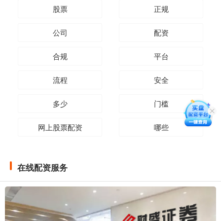
股票
正规
公司
配资
合规
平台
流程
安全
多少
门槛
网上股票配资
哪些
在线配资服务