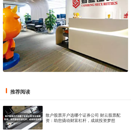
推荐阅读
散户股票开户选哪个证券公司 财云股票配
资：助您撬动财富杠杆，成就投资梦想